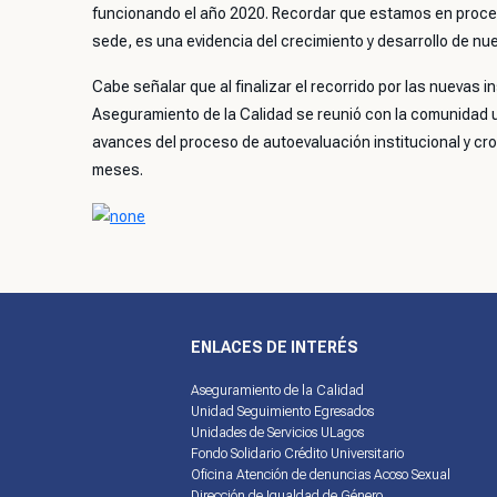
funcionando el año 2020. Recordar que estamos en proces
sede, es una evidencia del crecimiento y desarrollo de nu
Cabe señalar que al finalizar el recorrido por las nuevas i
Aseguramiento de la Calidad se reunió con la comunidad un
avances del proceso de autoevaluación institucional y cr
meses.
ENLACES DE INTERÉS
Aseguramiento de la Calidad
Unidad Seguimiento Egresados
Unidades de Servicios ULagos
Fondo Solidario Crédito Universitario
Oficina Atención de denuncias Acoso Sexual
Dirección de Igualdad de Género