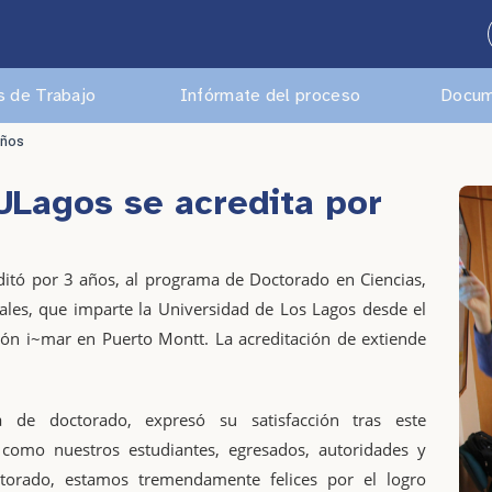
 de Trabajo
Infórmate del proceso
Docum
años
ULagos se acredita por
ditó por 3 años, al programa de Doctorado en Ciencias,
les, que imparte la Universidad de Los Lagos desde el
ión i~mar en Puerto Montt. La acreditación de extiende
 de doctorado, expresó su satisfacción tras este
, como nuestros estudiantes, egresados, autoridades y
torado, estamos tremendamente felices por el logro